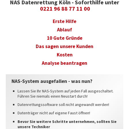
NAS Datenrettung Köln - Soforthilfe unter
0221 96 88 77 11 00
RICHTIG VERPACKEN
Erste Hilfe
REFERENZEN
Ablauf
INFO
10 Gute Gründe
IMPRESSUM
Das sagen unsere Kunden
AGB
Kosten
DATENSCHUTZ
Analyse beantragen
HAFTUNGSAUSSCHLUSS
NAS-System ausgefallen - was nun?
WIDERRUFSBELEHRUNG
WIDERRUFSFORMULAR
Lassen Sie Ihr NAS-System auf jeden Fall ausgeschaltet.
Führen Sie niemals einen Neustart durch!
STANDORTE
Datenrettungssoftware soll nicht angewandt werden!
Datenträger nicht auf eigene Faust öffnen!
Bevor Sie weitere Schritte unternehmen, sollten Sie
unsere Techniker