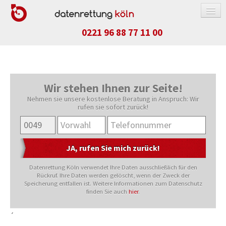
0221 96 88 77 11 00
Wir stehen Ihnen zur Seite!
DATENRETTUNG
Nehmen sie unsere kostenlose Beratung in Anspruch: Wir
FESTPLATTE / SSD
rufen sie sofort zurück!
RAID-SYSTEM
NAS-SYSTEM
APPLE-PRODUKTE
Datenrettung Köln verwendet Ihre Daten ausschließlich für den
USB-STICK / SPEICHERKARTE
Rückruf. Ihre Daten werden gelöscht, wenn der Zweck der
Speicherung entfallen ist. Weitere Informationen zum Datenschutz
HANDY / TABLET
finden Sie auch
hier
.
KOSTEN
´
ABLAUF