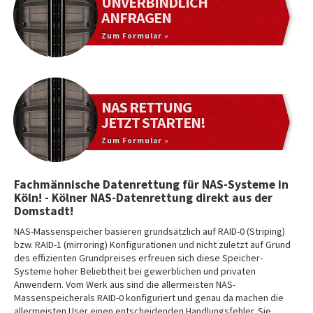
UNVERBINDLICH
ANFRAGEN
Zum Formular »
NAS RETTUNG
JETZT STARTEN!
Zum Formular »
Fachmännische Datenrettung für NAS-Systeme in
Köln! - Kölner NAS-Datenrettung direkt aus der
Domstadt!
NAS-Massenspeicher basieren grundsätzlich auf RAID-0 (Striping)
bzw. RAID-1 (mirroring) Konfigurationen und nicht zuletzt auf Grund
des effizienten Grundpreises erfreuen sich diese Speicher-
Systeme hoher Beliebtheit bei gewerblichen und privaten
Anwendern. Vom Werk aus sind die allermeisten NAS-
Massenspeicherals RAID-0 konfiguriert und genau da machen die
allermeisten User einen entscheidenden Handlungsfehler. Sie