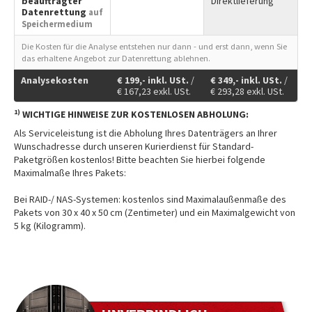
beauftragter
Direktlieferung
Datenrettung
auf
Speichermedium
Die Kosten für die Analyse entstehen nur dann - und erst dann, wenn Sie
das erhaltene Angebot zur Datenrettung ablehnen.
Analysekosten
€
199,-
inkl. USt.
/
€
349,-
inkl. USt.
/
€
167,23
exkl. USt.
€
293,28
exkl. USt.
1)
WICHTIGE HINWEISE ZUR KOSTENLOSEN ABHOLUNG:
Als Serviceleistung ist die Abholung Ihres Datenträgers an Ihrer
Wunschadresse durch unseren Kurierdienst für Standard-
Paketgrößen kostenlos! Bitte beachten Sie hierbei folgende
Maximalmaße Ihres Pakets:
Bei RAID-/ NAS-Systemen: kostenlos sind Maximalaußenmaße des
Pakets von 30 x 40 x 50 cm (Zentimeter) und ein Maximalgewicht von
5 kg (Kilogramm).